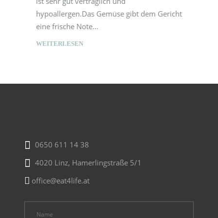
ist sehr gut verträglich und
hypoallergen.Das Gemüse gibt dem Gericht
eine frische Note
WEITERLESEN
0650 611 14 38
4020 Linz, Hamerlingstraße 5/1
office@eat4life.at