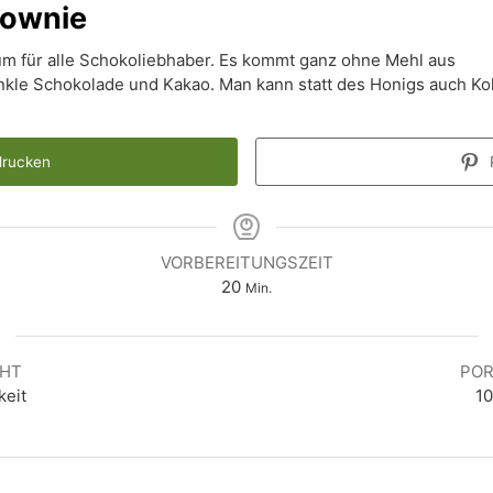
rownie
aum für alle Schokoliebhaber. Es kommt ganz ohne Mehl aus
dunkle Schokolade und Kakao. Man kann statt des Honigs auch 
drucken
P
VORBEREITUNGSZEIT
Minuten
20
Min.
CHT
POR
keit
10