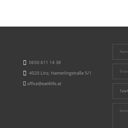
0650 611 14 38
4020 Linz, Hamerlingstraße 5/1
office@eat4life.at