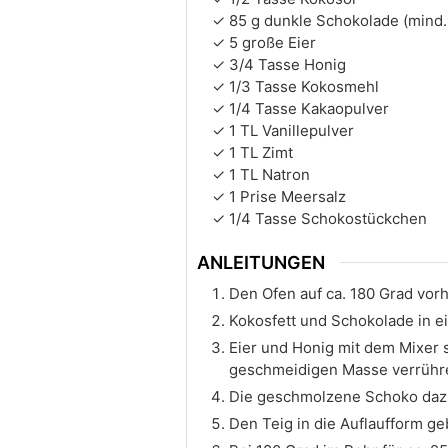
85
g
dunkle Schokolade (mind.
5
große
Eier
3/4
Tasse
Honig
1/3
Tasse
Kokosmehl
1/4
Tasse
Kakaopulver
1
TL
Vanillepulver
1
TL
Zimt
1
TL
Natron
1
Prise
Meersalz
1/4
Tasse
Schokostückchen
ANLEITUNGEN
Den Ofen auf ca. 180 Grad vor
Kokosfett und Schokolade in e
Eier und Honig mit dem Mixer 
geschmeidigen Masse verrühr
Die geschmolzene Schoko dazu
Den Teig in die Auflaufform g