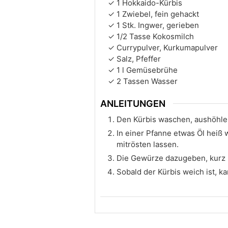
1
Hokkaido-Kürbis
1
Zwiebel, fein gehackt
1
Stk.
Ingwer, gerieben
1/2
Tasse
Kokosmilch
Currypulver, Kurkumapulver
Salz, Pfeffer
1
l
Gemüsebrühe
2
Tassen
Wasser
ANLEITUNGEN
Den Kürbis waschen, aushöhle
In einer Pfanne etwas Öl heiß
mitrösten lassen.
Die Gewürze dazugeben, kurz 
Sobald der Kürbis weich ist, k