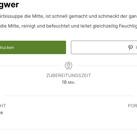
ngwer
rbissuppe die Mitte, ist schnell gemacht und schmeckt der gan
 die Mitte, reinigt und befeuchtet und leitet gleichzeitig Feuch
drucken
P
ZUBEREITUNGSZEIT
Minuten
18
Min.
CHT
POR
pe