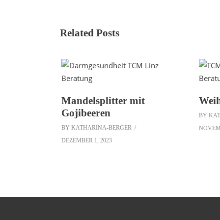
Related Posts
Mandelsplitter mit
Weih
Gojibeeren
BY
KA
BY
KATHARINA-BERGER
NOVEMB
DEZEMBER 1, 2023