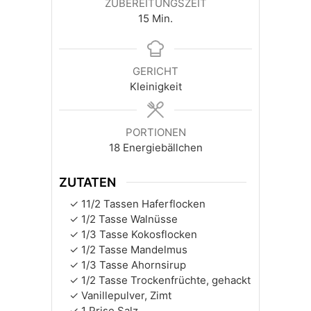
ZUBEREITUNGSZEIT
Minuten
15
Min.
GERICHT
Kleinigkeit
PORTIONEN
18
Energiebällchen
ZUTATEN
11/2
Tassen
Haferflocken
1/2
Tasse
Walnüsse
1/3
Tasse
Kokosflocken
1/2
Tasse
Mandelmus
1/3
Tasse
Ahornsirup
1/2
Tasse
Trockenfrüchte, gehackt
Vanillepulver, Zimt
1
Prise
Salz