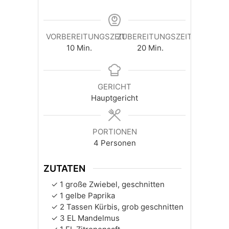
VORBEREITUNGSZEIT
ZUBEREITUNGSZEIT
Minuten
Minuten
10
Min.
20
Min.
GERICHT
Hauptgericht
PORTIONEN
4
Personen
ZUTATEN
1
große
Zwiebel, geschnitten
1
gelbe
Paprika
2
Tassen
Kürbis, grob geschnitten
3
EL
Mandelmus