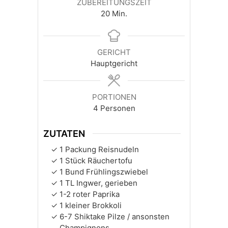
ZUBEREITUNGSZEIT
Minuten
20
Min.
GERICHT
Hauptgericht
PORTIONEN
4
Personen
ZUTATEN
1
Packung
Reisnudeln
1
Stück
Räuchertofu
1
Bund
Frühlingszwiebel
1
TL
Ingwer, gerieben
1-2
roter Paprika
1
kleiner
Brokkoli
6-7
Shiktake Pilze / ansonsten
Champignons