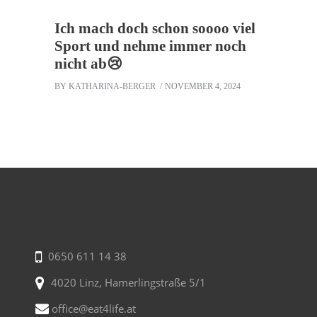
Ich mach doch schon soooo viel
Sport und nehme immer noch
nicht ab😢
BY
KATHARINA-BERGER
NOVEMBER 4, 2024
0650 611 14 38
4020 Linz, Hamerlingstraße 5/1
office@eat4life.at