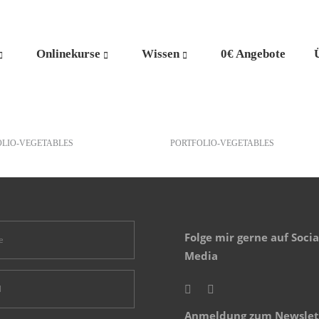
Onlinekurse
Wissen
0€ Angebote
h
Cauliflower
OLIO-VEGETABLES
PORTFOLIO-VEGETABLES
Folge mir gerne auf Socia
Media
Anmeldung zum Newslet