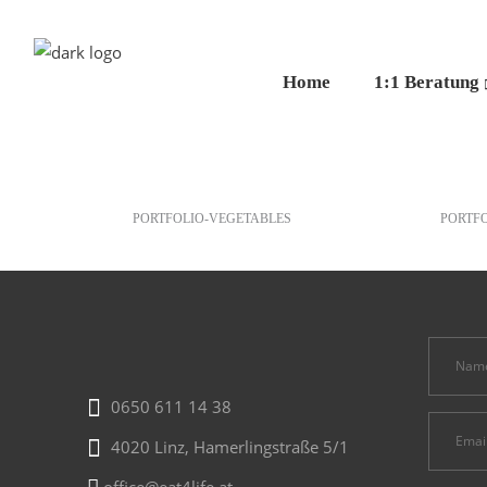
Home
1:1 Beratung
Potato
Peac
PORTFOLIO-VEGETABLES
PORTF
0650 611 14 38
4020 Linz, Hamerlingstraße 5/1
office@eat4life.at