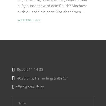
aufgedunsener wird dein Bauch? Möchtest
auch du noch ein paar Kilos abnehmen,
WEITERLESEN
0650 611 14 38
4020 Linz, Hamerlingstraße 5/1
office@eat4life.at